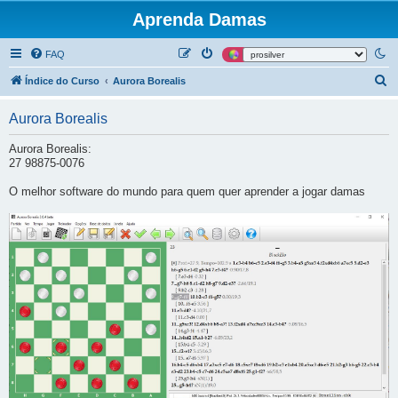
Aprenda Damas
FAQ
P
Índice do Curso
Aurora Borealis
e
Aurora Borealis
s
q
Aurora Borealis:
27 98875-0076
u
i
O melhor software do mundo para quem quer aprender a jogar damas
s
a
r