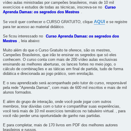
vídeo aulas ministradas por campeões brasileiros, mais de 10 mil
exercícios e estudos de todas as técnicas, inscreva-se no
Curso
Aprenda Damas: os segredos dos Mestres
.
AQUI
Se você quer conhecer o CURSO GRATUITO, clique
e se registre
para ter acesso ao material didático.
Se ficou interessado no
Curso Aprenda Damas: os segredos dos
Mestres
, leia abaixo:
Muito além do que o Curso Gratuito te oferece, são os mestres,
Campeões Brasileiros, que irão te ensinar os segredos que só eles
conhecem. O curso conta com mais de 200 vídeo aulas exclusivas
ensinando as melhores aberturas, os lances fortes no meio jogo, o
cálculo de combinações e as táticas em final de partida, tudo de forma
didática e direcionada ao jogo prático, sem enrolação.
E o seu aprendizado será acompanhado pelo tutor do curso, responsável
pela rede "Aprenda Damas", com mais de 600 mil inscritos e mais de mil
alunos formados.
E além do grupo de interação, onde você pode jogar com outros
membros, tirar dúvidas com o tutor e compartilhar suas experiências,
você terá mais de 10 mil exercícios temáticos no tabuleiro virtual. , para
você não perder uma oportunidade de ganho nas partidas.
E para completar, mais de 170 livros em PDF dos melhores autores
brasileiros e russos.