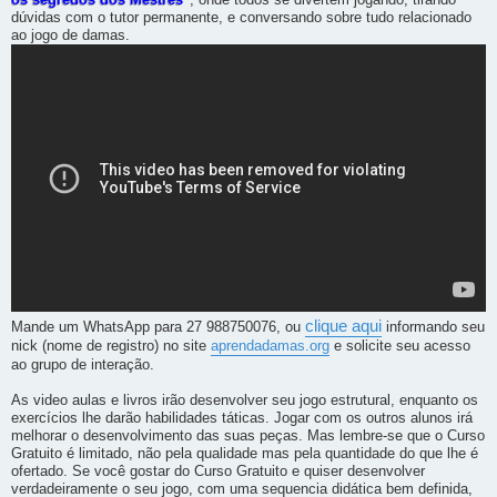
os segredos dos Mestres
, onde todos se divertem jogando, tirando
dúvidas com o tutor permanente, e conversando sobre tudo relacionado
ao jogo de damas.
clique aqui
Mande um WhatsApp para 27 988750076, ou
informando seu
nick (nome de registro) no site
aprendadamas.org
e solicite seu acesso
ao grupo de interação.
As video aulas e livros irão desenvolver seu jogo estrutural, enquanto os
exercícios lhe darão habilidades táticas. Jogar com os outros alunos irá
melhorar o desenvolvimento das suas peças. Mas lembre-se que o Curso
Gratuito é limitado, não pela qualidade mas pela quantidade do que lhe é
ofertado. Se você gostar do Curso Gratuito e quiser desenvolver
verdadeiramente o seu jogo, com uma sequencia didática bem definida,