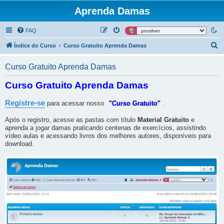
Aprenda Damas
FAQ
P
Índice do Curso
Curso Gratuito Aprenda Damas
e
Curso Gratuito Aprenda Damas
s
q
Curso Gratuito Aprenda Damas
u
Registre-se
para acessar nosso
"Curso Gratuito"
.
i
s
Após o registro, acesse as pastas com título
Material Gratuito
e
aprenda a jogar damas praticando centenas de exercícios, assistindo
a
vídeo aulas e acessando livros dos melhores autores, disponíveis para
r
download.