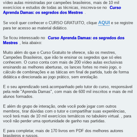
vídeo aulas ministradas por campeões brasileiros, mais de 10 mil
exercícios e estudos de todas as técnicas, inscreva-se no
Curso
Aprenda Damas: os segredos dos Mestres
.
AQUI
Se você quer conhecer o CURSO GRATUITO, clique
e se registre
para ter acesso ao material didático.
Se ficou interessado no
Curso Aprenda Damas: os segredos dos
Mestres
, leia abaixo:
Muito além do que o Curso Gratuito te oferece, são os mestres,
Campeões Brasileiros, que irão te ensinar os segredos que só eles
conhecem. O curso conta com mais de 200 vídeo aulas exclusivas
ensinando as melhores aberturas, os lances fortes no meio jogo, o
cálculo de combinações e as táticas em final de partida, tudo de forma
didática e direcionada ao jogo prático, sem enrolação.
E o seu aprendizado será acompanhado pelo tutor do curso, responsável
pela rede "Aprenda Damas", com mais de 600 mil inscritos e mais de mil
alunos formados.
E além do grupo de interação, onde você pode jogar com outros
membros, tirar dúvidas com o tutor e compartilhar suas experiências,
você terá mais de 10 mil exercícios temáticos no tabuleiro virtual. , para
você não perder uma oportunidade de ganho nas partidas.
E para completar, mais de 170 livros em PDF dos melhores autores
brasileiros e russos.