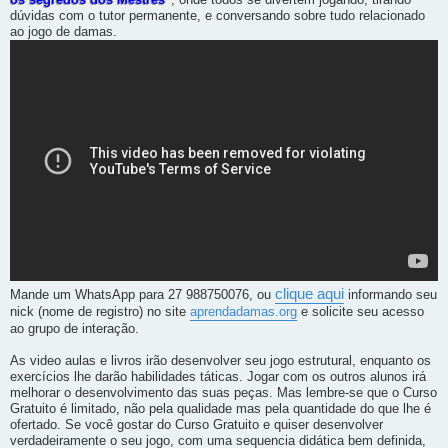
os segredos dos Mestres
, onde todos se divertem jogando, tirando
dúvidas com o tutor permanente, e conversando sobre tudo relacionado
ao jogo de damas.
clique aqui
Mande um WhatsApp para 27 988750076, ou
informando seu
nick (nome de registro) no site
aprendadamas.org
e solicite seu acesso
ao grupo de interação.
As video aulas e livros irão desenvolver seu jogo estrutural, enquanto os
exercícios lhe darão habilidades táticas. Jogar com os outros alunos irá
melhorar o desenvolvimento das suas peças. Mas lembre-se que o Curso
Gratuito é limitado, não pela qualidade mas pela quantidade do que lhe é
ofertado. Se você gostar do Curso Gratuito e quiser desenvolver
verdadeiramente o seu jogo, com uma sequencia didática bem definida,