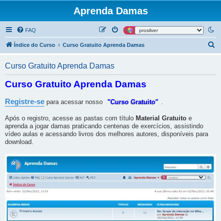
Aprenda Damas
FAQ
P
Índice do Curso
Curso Gratuito Aprenda Damas
e
Curso Gratuito Aprenda Damas
s
q
Curso Gratuito Aprenda Damas
u
Registre-se
para acessar nosso
"Curso Gratuito"
.
i
s
Após o registro, acesse as pastas com título
Material Gratuito
e
aprenda a jogar damas praticando centenas de exercícios, assistindo
a
vídeo aulas e acessando livros dos melhores autores, disponíveis para
r
download.