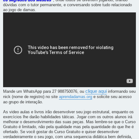
os segredos dos Mestres
, onde todos se divertem jogando, tirando
dúvidas com o tutor permanente, e conversando sobre tudo relacionado
ao jogo de damas.
clique aqui
Mande um WhatsApp para 27 988750076, ou
informando seu
nick (nome de registro) no site
aprendadamas.org
e solicite seu acesso
ao grupo de interação.
As video aulas e livros irão desenvolver seu jogo estrutural, enquanto os
exercícios lhe darão habilidades táticas. Jogar com os outros alunos irá
melhorar o desenvolvimento das suas peças. Mas lembre-se que o Curso
Gratuito é limitado, não pela qualidade mas pela quantidade do que lhe é
ofertado. Se você gostar do Curso Gratuito e quiser desenvolver
verdadeiramente o seu jogo, com uma sequencia didática bem definida,