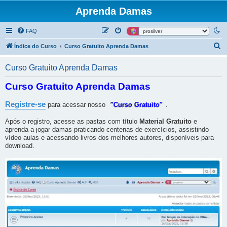
Aprenda Damas
FAQ
P
Índice do Curso
Curso Gratuito Aprenda Damas
e
Curso Gratuito Aprenda Damas
s
q
Curso Gratuito Aprenda Damas
u
Registre-se
para acessar nosso
"Curso Gratuito"
.
i
s
Após o registro, acesse as pastas com título
Material Gratuito
e
aprenda a jogar damas praticando centenas de exercícios, assistindo
a
vídeo aulas e acessando livros dos melhores autores, disponíveis para
r
download.