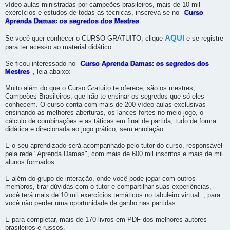
vídeo aulas ministradas por campeões brasileiros, mais de 10 mil
exercícios e estudos de todas as técnicas, inscreva-se no
Curso
Aprenda Damas: os segredos dos Mestres
.
AQUI
Se você quer conhecer o CURSO GRATUITO, clique
e se registre
para ter acesso ao material didático.
Se ficou interessado no
Curso Aprenda Damas: os segredos dos
Mestres
, leia abaixo:
Muito além do que o Curso Gratuito te oferece, são os mestres,
Campeões Brasileiros, que irão te ensinar os segredos que só eles
conhecem. O curso conta com mais de 200 vídeo aulas exclusivas
ensinando as melhores aberturas, os lances fortes no meio jogo, o
cálculo de combinações e as táticas em final de partida, tudo de forma
didática e direcionada ao jogo prático, sem enrolação.
E o seu aprendizado será acompanhado pelo tutor do curso, responsável
pela rede "Aprenda Damas", com mais de 600 mil inscritos e mais de mil
alunos formados.
E além do grupo de interação, onde você pode jogar com outros
membros, tirar dúvidas com o tutor e compartilhar suas experiências,
você terá mais de 10 mil exercícios temáticos no tabuleiro virtual. , para
você não perder uma oportunidade de ganho nas partidas.
E para completar, mais de 170 livros em PDF dos melhores autores
brasileiros e russos.