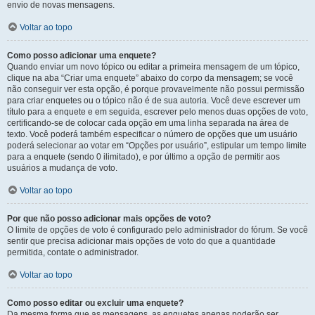
envio de novas mensagens.
Voltar ao topo
Como posso adicionar uma enquete?
Quando enviar um novo tópico ou editar a primeira mensagem de um tópico,
clique na aba “Criar uma enquete” abaixo do corpo da mensagem; se você
não conseguir ver esta opção, é porque provavelmente não possui permissão
para criar enquetes ou o tópico não é de sua autoria. Você deve escrever um
título para a enquete e em seguida, escrever pelo menos duas opções de voto,
certificando-se de colocar cada opção em uma linha separada na área de
texto. Você poderá também especificar o número de opções que um usuário
poderá selecionar ao votar em “Opções por usuário”, estipular um tempo limite
para a enquete (sendo 0 ilimitado), e por último a opção de permitir aos
usuários a mudança de voto.
Voltar ao topo
Por que não posso adicionar mais opções de voto?
O limite de opções de voto é configurado pelo administrador do fórum. Se você
sentir que precisa adicionar mais opções de voto do que a quantidade
permitida, contate o administrador.
Voltar ao topo
Como posso editar ou excluir uma enquete?
Da mesma forma que as mensagens, as enquetes apenas poderão ser