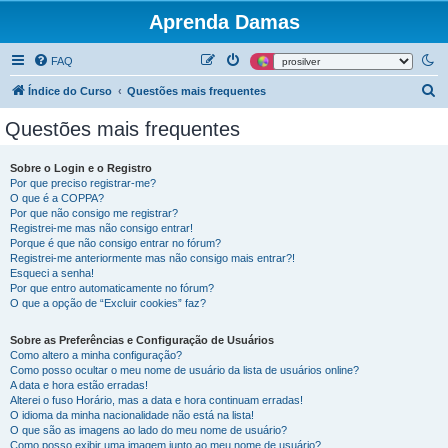
Aprenda Damas
FAQ
P
Índice do Curso
Questões mais frequentes
e
Questões mais frequentes
s
q
Sobre o Login e o Registro
Por que preciso registrar-me?
u
O que é a COPPA?
i
Por que não consigo me registrar?
Registrei-me mas não consigo entrar!
s
Porque é que não consigo entrar no fórum?
Registrei-me anteriormente mas não consigo mais entrar?!
a
Esqueci a senha!
r
Por que entro automaticamente no fórum?
O que a opção de “Excluir cookies” faz?
Sobre as Preferências e Configuração de Usuários
Como altero a minha configuração?
Como posso ocultar o meu nome de usuário da lista de usuários online?
A data e hora estão erradas!
Alterei o fuso Horário, mas a data e hora continuam erradas!
O idioma da minha nacionalidade não está na lista!
O que são as imagens ao lado do meu nome de usuário?
Como posso exibir uma imagem junto ao meu nome de usuário?