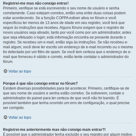
Registrei-me mas não consigo entrar!
Primeiro, verifique se está escrevendo o seu nome de usuário e senha
corretamente. Caso estejam corretos, então uma entre duas coisas podem
estar acontecendo. Se a função COPPA estiver ativa no fórum e você
especificou ter menos de 13 anos de idade em seu registro, você terá que
seguir às instruções que recebeu. Alguns fóruns exigem que o registro de
novos usuários seja ativado, tanto por você como por um administrador, antes
que seja efetuado o login; está informação encontra-se presente durante o
registro. Se recebeu um e-mail, então siga às instruções. Se não recebeu e-
mail algum, você deve ter escrito um endereço de e-mail incorreto ou o mesmo
foi detectado por um filtro de spam. Se você tem certeza que o endereço de e-
mail que forneceu é válido e correto, então tente contatar o administrador do
fórum.
Voltar ao topo
Porque é que não consigo entrar no fórum?
Existem diversas possibilidades para tal acontecer. Primeiro, certifique-se de
que seu nome de usuário e senha estão corretos. Se estiverem, contate o
administrador do painel para ter certeza de que você não foi banido. É
possível também que tenha ocorrido um erro de configuração, o qual precise
ser corrigido.
Voltar ao topo
Registrei-me anteriormente mas não consigo mais entrar?!
É possível que o administrador tenha excluído o seu registro por algum motivo.