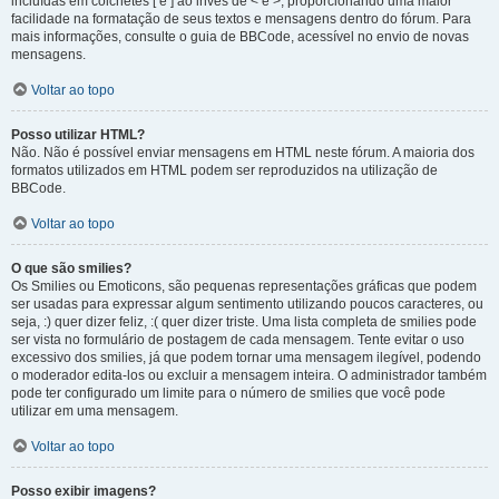
incluídas em colchetes [ e ] ao invés de < e >, proporcionando uma maior
facilidade na formatação de seus textos e mensagens dentro do fórum. Para
mais informações, consulte o guia de BBCode, acessível no envio de novas
mensagens.
Voltar ao topo
Posso utilizar HTML?
Não. Não é possível enviar mensagens em HTML neste fórum. A maioria dos
formatos utilizados em HTML podem ser reproduzidos na utilização de
BBCode.
Voltar ao topo
O que são smilies?
Os Smilies ou Emoticons, são pequenas representações gráficas que podem
ser usadas para expressar algum sentimento utilizando poucos caracteres, ou
seja, :) quer dizer feliz, :( quer dizer triste. Uma lista completa de smilies pode
ser vista no formulário de postagem de cada mensagem. Tente evitar o uso
excessivo dos smilies, já que podem tornar uma mensagem ilegível, podendo
o moderador edita-los ou excluir a mensagem inteira. O administrador também
pode ter configurado um limite para o número de smilies que você pode
utilizar em uma mensagem.
Voltar ao topo
Posso exibir imagens?