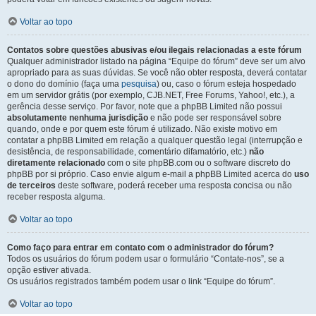
Voltar ao topo
Contatos sobre questões abusivas e/ou ilegais relacionadas a este fórum
Qualquer administrador listado na página “Equipe do fórum” deve ser um alvo
apropriado para as suas dúvidas. Se você não obter resposta, deverá contatar
o dono do domínio (faça uma
pesquisa
) ou, caso o fórum esteja hospedado
em um servidor grátis (por exemplo, CJB.NET, Free Forums, Yahoo!, etc.), a
gerência desse serviço. Por favor, note que a phpBB Limited não possui
absolutamente nenhuma jurisdição
e não pode ser responsável sobre
quando, onde e por quem este fórum é utilizado. Não existe motivo em
contatar a phpBB Limited em relação a qualquer questão legal (interrupção e
desistência, de responsabilidade, comentário difamatório, etc.)
não
diretamente relacionado
com o site phpBB.com ou o software discreto do
phpBB por si próprio. Caso envie algum e-mail a phpBB Limited acerca do
uso
de terceiros
deste software, poderá receber uma resposta concisa ou não
receber resposta alguma.
Voltar ao topo
Como faço para entrar em contato com o administrador do fórum?
Todos os usuários do fórum podem usar o formulário “Contate-nos”, se a
opção estiver ativada.
Os usuários registrados também podem usar o link “Equipe do fórum”.
Voltar ao topo