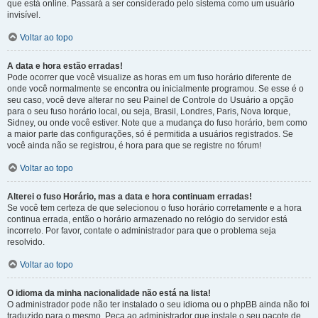
que está online. Passará a ser considerado pelo sistema como um usuário
invisível.
Voltar ao topo
A data e hora estão erradas!
Pode ocorrer que você visualize as horas em um fuso horário diferente de
onde você normalmente se encontra ou inicialmente programou. Se esse é o
seu caso, você deve alterar no seu Painel de Controle do Usuário a opção
para o seu fuso horário local, ou seja, Brasil, Londres, Paris, Nova Iorque,
Sidney, ou onde você estiver. Note que a mudança do fuso horário, bem como
a maior parte das configurações, só é permitida a usuários registrados. Se
você ainda não se registrou, é hora para que se registre no fórum!
Voltar ao topo
Alterei o fuso Horário, mas a data e hora continuam erradas!
Se você tem certeza de que selecionou o fuso horário corretamente e a hora
continua errada, então o horário armazenado no relógio do servidor está
incorreto. Por favor, contate o administrador para que o problema seja
resolvido.
Voltar ao topo
O idioma da minha nacionalidade não está na lista!
O administrador pode não ter instalado o seu idioma ou o phpBB ainda não foi
traduzido para o mesmo. Peça ao administrador que instale o seu pacote de