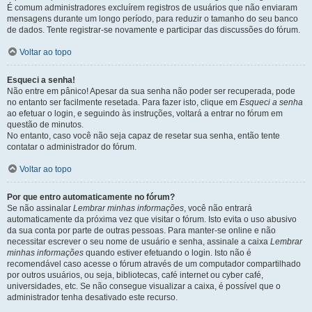
É comum administradores excluírem registros de usuários que não enviaram
mensagens durante um longo período, para reduzir o tamanho do seu banco
de dados. Tente registrar-se novamente e participar das discussões do fórum.
Voltar ao topo
Esqueci a senha!
Não entre em pânico! Apesar da sua senha não poder ser recuperada, pode
no entanto ser facilmente resetada. Para fazer isto, clique em
Esqueci a senha
ao efetuar o login, e seguindo às instruções, voltará a entrar no fórum em
questão de minutos.
No entanto, caso você não seja capaz de resetar sua senha, então tente
contatar o administrador do fórum.
Voltar ao topo
Por que entro automaticamente no fórum?
Se não assinalar
Lembrar minhas informações
, você não entrará
automaticamente da próxima vez que visitar o fórum. Isto evita o uso abusivo
da sua conta por parte de outras pessoas. Para manter-se online e não
necessitar escrever o seu nome de usuário e senha, assinale a caixa
Lembrar
minhas informações
quando estiver efetuando o login. Isto não é
recomendável caso acesse o fórum através de um computador compartilhado
por outros usuários, ou seja, bibliotecas, café internet ou cyber café,
universidades, etc. Se não consegue visualizar a caixa, é possível que o
administrador tenha desativado este recurso.