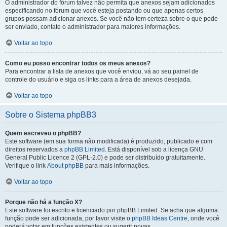
O administrador do fórum talvez não permita que anexos sejam adicionados
especificando no fórum que você esteja postando ou que apenas certos
grupos possam adicionar anexos. Se você não tem certeza sobre o que pode
ser enviado, contate o administrador para maiores informações.
Voltar ao topo
Como eu posso encontrar todos os meus anexos?
Para encontrar a lista de anexos que você enviou, vá ao seu painel de
controle do usuário e siga os links para a área de anexos desejada.
Voltar ao topo
Sobre o Sistema phpBB3
Quem escreveu o phpBB?
Este software (em sua forma não modificada) é produzido, publicado e com
direitos reservados a
phpBB Limited
. Está disponível sob a licença GNU
General Public Licence 2 (GPL-2.0) e pode ser distribuído gratuitamente.
Verifique o link
About phpBB
para mais informações.
Voltar ao topo
Porque não há a função X?
Este software foi escrito e licenciado por phpBB Limited. Se acha que alguma
função pode ser adicionada, por favor visite o
phpBB Ideas Centre
, onde você
poderá votar em funcões existentes ou sugerir novas.