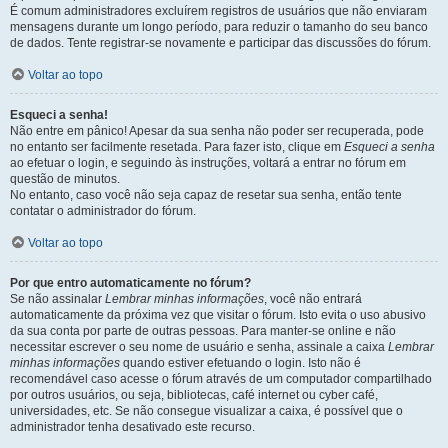
É comum administradores excluírem registros de usuários que não enviaram
mensagens durante um longo período, para reduzir o tamanho do seu banco
de dados. Tente registrar-se novamente e participar das discussões do fórum.
Voltar ao topo
Esqueci a senha!
Não entre em pânico! Apesar da sua senha não poder ser recuperada, pode
no entanto ser facilmente resetada. Para fazer isto, clique em
Esqueci a senha
ao efetuar o login, e seguindo às instruções, voltará a entrar no fórum em
questão de minutos.
No entanto, caso você não seja capaz de resetar sua senha, então tente
contatar o administrador do fórum.
Voltar ao topo
Por que entro automaticamente no fórum?
Se não assinalar
Lembrar minhas informações
, você não entrará
automaticamente da próxima vez que visitar o fórum. Isto evita o uso abusivo
da sua conta por parte de outras pessoas. Para manter-se online e não
necessitar escrever o seu nome de usuário e senha, assinale a caixa
Lembrar
minhas informações
quando estiver efetuando o login. Isto não é
recomendável caso acesse o fórum através de um computador compartilhado
por outros usuários, ou seja, bibliotecas, café internet ou cyber café,
universidades, etc. Se não consegue visualizar a caixa, é possível que o
administrador tenha desativado este recurso.