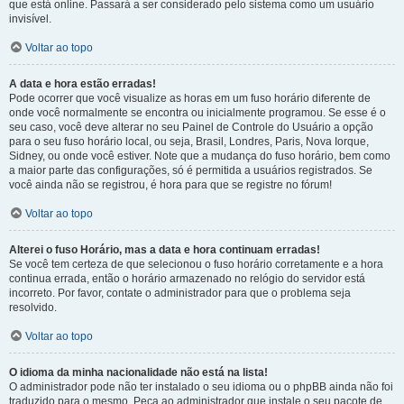
que está online. Passará a ser considerado pelo sistema como um usuário
invisível.
Voltar ao topo
A data e hora estão erradas!
Pode ocorrer que você visualize as horas em um fuso horário diferente de
onde você normalmente se encontra ou inicialmente programou. Se esse é o
seu caso, você deve alterar no seu Painel de Controle do Usuário a opção
para o seu fuso horário local, ou seja, Brasil, Londres, Paris, Nova Iorque,
Sidney, ou onde você estiver. Note que a mudança do fuso horário, bem como
a maior parte das configurações, só é permitida a usuários registrados. Se
você ainda não se registrou, é hora para que se registre no fórum!
Voltar ao topo
Alterei o fuso Horário, mas a data e hora continuam erradas!
Se você tem certeza de que selecionou o fuso horário corretamente e a hora
continua errada, então o horário armazenado no relógio do servidor está
incorreto. Por favor, contate o administrador para que o problema seja
resolvido.
Voltar ao topo
O idioma da minha nacionalidade não está na lista!
O administrador pode não ter instalado o seu idioma ou o phpBB ainda não foi
traduzido para o mesmo. Peça ao administrador que instale o seu pacote de