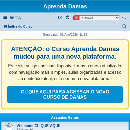
Aprenda Damas
FAQ
P
Índice do Curso
e
Bem-vindo: 08/Ago/2026, 11:53
s
ATENÇÃO: o Curso Aprenda Damas
q
u
mudou para uma nova plataforma.
i
Este site antigo continua disponível, mas o curso atualizado,
s
com navegação mais simples, aulas organizadas e acesso
a
ao conteúdo atual, está em uma nova plataforma.
r
CLIQUE AQUI PARA ACESSAR O NOVO
CURSO DE DAMAS
Assuntos Gerais
Visitante: CLIQUE AQUI!
Tópicos:
10