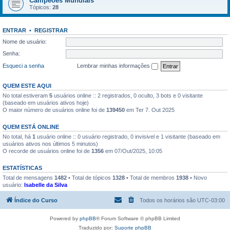
Campeões Mundiais
Tópicos:
28
ENTRAR
•
REGISTRAR
Nome de usuário:
Senha:
Esqueci a senha
Lembrar minhas informações
QUEM ESTE AQUI
No total estiveram
5
usuários online :: 2 registrados, 0 oculto, 3 bots e 0 visitante
(baseado em usuários ativos hoje)
O maior número de usuários online foi de
139450
em Ter 7. Out 2025
QUEM ESTÁ ONLINE
No total, há
1
usuário online :: 0 usuário registrado, 0 invisivel e 1 visitante (baseado em
usuários ativos nos últimos 5 minutos)
O recorde de usuários online foi de
1356
em 07/Out/2025, 10:05
ESTATÍSTICAS
Total de mensagens
1482
• Total de tópicos
1328
• Total de membros
1938
• Novo
usuário:
Isabelle da Silva
Índice do Curso
Todos os horários são
UTC-03:00
Powered by
phpBB
® Forum Software © phpBB Limited
Traduzido por:
Suporte phpBB