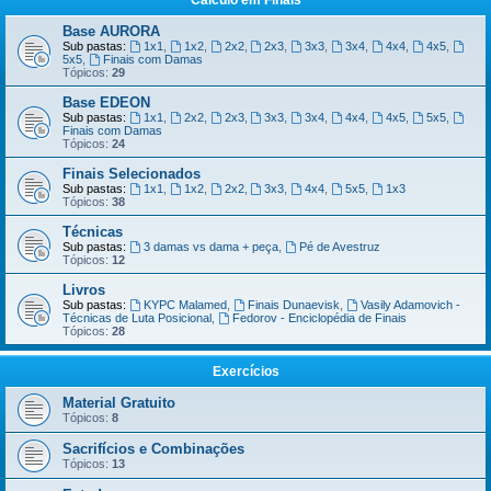
Cálculo em Finais
Base AURORA
Sub pastas:
1x1
,
1x2
,
2x2
,
2x3
,
3x3
,
3x4
,
4x4
,
4x5
,
5x5
,
Finais com Damas
Tópicos:
29
Base EDEON
Sub pastas:
1x1
,
2x2
,
2x3
,
3x3
,
3x4
,
4x4
,
4x5
,
5x5
,
Finais com Damas
Tópicos:
24
Finais Selecionados
Sub pastas:
1x1
,
1x2
,
2x2
,
3x3
,
4x4
,
5x5
,
1x3
Tópicos:
38
Técnicas
Sub pastas:
3 damas vs dama + peça
,
Pé de Avestruz
Tópicos:
12
Livros
Sub pastas:
KYPC Malamed
,
Finais Dunaevisk
,
Vasily Adamovich -
Técnicas de Luta Posicional
,
Fedorov - Enciclopédia de Finais
Tópicos:
28
Exercícios
Material Gratuito
Tópicos:
8
Sacrifícios e Combinações
Tópicos:
13