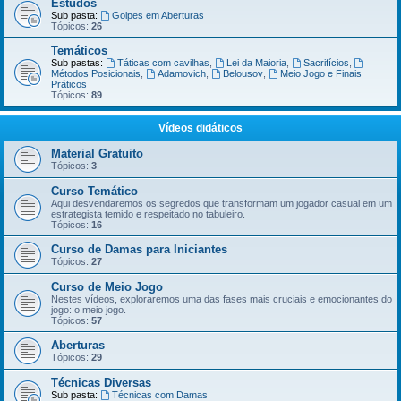
Estudos
Sub pasta:
Golpes em Aberturas
Tópicos:
26
Temáticos
Sub pastas:
Táticas com cavilhas
,
Lei da Maioria
,
Sacrifícios
,
Métodos Posicionais
,
Adamovich
,
Belousov
,
Meio Jogo e Finais
Práticos
Tópicos:
89
Vídeos didáticos
Material Gratuito
Tópicos:
3
Curso Temático
Aqui desvendaremos os segredos que transformam um jogador casual em um
estrategista temido e respeitado no tabuleiro.
Tópicos:
16
Curso de Damas para Iniciantes
Tópicos:
27
Curso de Meio Jogo
Nestes vídeos, exploraremos uma das fases mais cruciais e emocionantes do
jogo: o meio jogo.
Tópicos:
57
Aberturas
Tópicos:
29
Técnicas Diversas
Sub pasta:
Técnicas com Damas