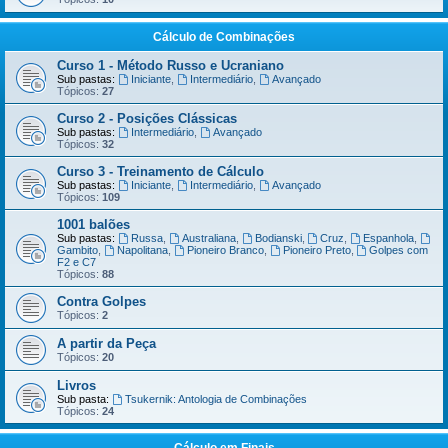
Cálculo de Combinações
Curso 1 - Método Russo e Ucraniano
Sub pastas:
Iniciante
,
Intermediário
,
Avançado
Tópicos:
27
Curso 2 - Posições Clássicas
Sub pastas:
Intermediário
,
Avançado
Tópicos:
32
Curso 3 - Treinamento de Cálculo
Sub pastas:
Iniciante
,
Intermediário
,
Avançado
Tópicos:
109
1001 balões
Sub pastas:
Russa
,
Australiana
,
Bodianski
,
Cruz
,
Espanhola
,
Gambito
,
Napolitana
,
Pioneiro Branco
,
Pioneiro Preto
,
Golpes com
F2 e C7
Tópicos:
88
Contra Golpes
Tópicos:
2
A partir da Peça
Tópicos:
20
Livros
Sub pasta:
Tsukernik: Antologia de Combinações
Tópicos:
24