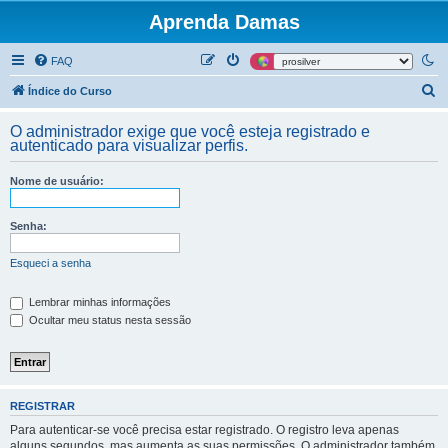
Aprenda Damas
FAQ
P
Índice do Curso
e
O administrador exige que você esteja registrado e
s
autenticado para visualizar perfis.
q
Nome de usuário:
u
i
Senha:
s
a
Esqueci a senha
r
Lembrar minhas informações
Ocultar meu status nesta sessão
REGISTRAR
Para autenticar-se você precisa estar registrado. O registro leva apenas
alguns segundos, mas aumenta as suas permissões. O administrador também