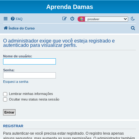
Aprenda Damas
FAQ
P
Índice do Curso
e
O administrador exige que você esteja registrado e
s
autenticado para visualizar perfis.
q
Nome de usuário:
u
i
Senha:
s
a
Esqueci a senha
r
Lembrar minhas informações
Ocultar meu status nesta sessão
REGISTRAR
Para autenticar-se você precisa estar registrado. O registro leva apenas
alguns segundos, mas aumenta as suas permissões. O administrador também