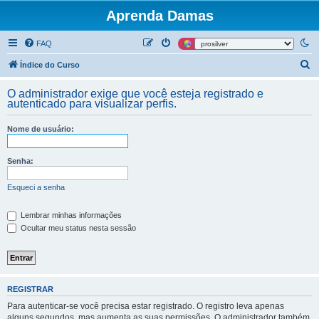
Aprenda Damas
FAQ
P
Índice do Curso
e
O administrador exige que você esteja registrado e
s
autenticado para visualizar perfis.
q
Nome de usuário:
u
i
Senha:
s
a
Esqueci a senha
r
Lembrar minhas informações
Ocultar meu status nesta sessão
REGISTRAR
Para autenticar-se você precisa estar registrado. O registro leva apenas
alguns segundos, mas aumenta as suas permissões. O administrador também