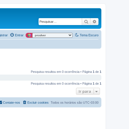
Pesquisar
Pesquisa avança
istrar
Entrar
Tema Escuro
Pesquisa resultou em 0 ocorrência • Página
1
de
1
Pesquisa resultou em 0 ocorrência • Página
1
de
1
Ir para
Contate-nos
Excluir cookies
Todos os horários são
UTC-03:00