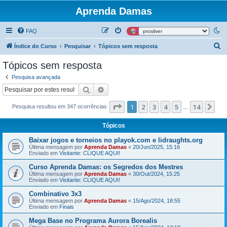
Aprenda Damas
FAQ
P
Índice do Curso
Pesquisar
Tópicos sem resposta
e
Tópicos sem resposta
s
Pesquisa avançada
q
Pesquisar
Pesquisa avançada
u
Página
1
de
14
1
2
3
4
5
14
Pr
Pesquisa resultou em 347 ocorrências
i
…
s
Tópicos
a
Baixar jogos e torneios no playok.com e lidraughts.org
r
Última mensagem por
Aprenda Damas
«
20/Jun/2025, 15:16
Enviado em
Visitante: CLIQUE AQUI!
Curso Aprenda Damas: os Segredos dos Mestres
Última mensagem por
Aprenda Damas
«
30/Out/2024, 15:25
Enviado em
Visitante: CLIQUE AQUI!
Combinativo 3x3
Última mensagem por
Aprenda Damas
«
15/Ago/2024, 18:55
Enviado em
Finais
Mega Base no Programa Aurora Borealis