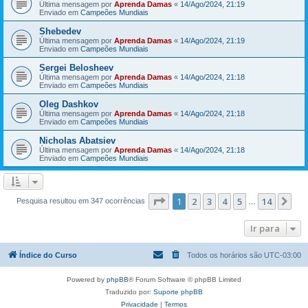
Última mensagem por
Aprenda Damas
«
14/Ago/2024, 21:19
Enviado em
Campeões Mundiais
Shebedev
Última mensagem por
Aprenda Damas
«
14/Ago/2024, 21:19
Enviado em
Campeões Mundiais
Sergei Belosheev
Última mensagem por
Aprenda Damas
«
14/Ago/2024, 21:18
Enviado em
Campeões Mundiais
Oleg Dashkov
Última mensagem por
Aprenda Damas
«
14/Ago/2024, 21:18
Enviado em
Campeões Mundiais
Nicholas Abatsiev
Última mensagem por
Aprenda Damas
«
14/Ago/2024, 21:18
Enviado em
Campeões Mundiais
Página
1
de
14
1
2
3
4
5
14
Pr
Pesquisa resultou em 347 ocorrências
…
Ir para
Índice do Curso
Todos os horários são
UTC-03:00
Powered by
phpBB
® Forum Software © phpBB Limited
Traduzido por:
Suporte phpBB
Privacidade
|
Termos