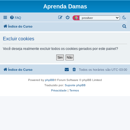
Aprenda Damas
FAQ
P
Índice do Curso
e
Excluir cookies
s
q
Você deseja realmente excluir todos os cookies gerados por este painel?
u
i
s
Índice do Curso
Todos os horários são
UTC-03:00
a
Powered by
phpBB
® Forum Software © phpBB Limited
r
Traduzido por:
Suporte phpBB
Privacidade
|
Termos