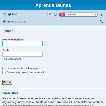
Aprenda Damas
FAQ
P
Índice do Curso
e
Entrar
s
q
Nome de usuário:
u
i
Senha:
s
Esqueci a senha
a
r
Lembrar minhas informações
Ocultar meu status nesta sessão
REGISTRAR
Para autenticar-se você precisa estar registrado. O registro leva apenas
alguns segundos, mas aumenta as suas permissões. O administrador também
pode conceder permissões adicionais a usuários registrados. Antes de