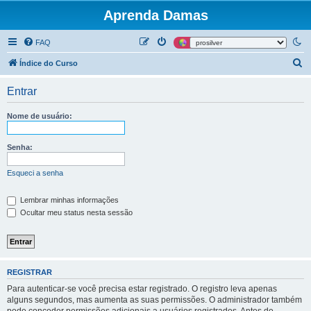
Aprenda Damas
FAQ
P
Índice do Curso
e
Entrar
s
q
Nome de usuário:
u
i
Senha:
s
Esqueci a senha
a
r
Lembrar minhas informações
Ocultar meu status nesta sessão
REGISTRAR
Para autenticar-se você precisa estar registrado. O registro leva apenas
alguns segundos, mas aumenta as suas permissões. O administrador também
pode conceder permissões adicionais a usuários registrados. Antes de