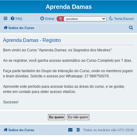
Aprenda Damas
FAQ
Entrar
Tema Escuro
P
Índice do Curso
e
Aprenda Damas - Registro
s
q
Bem vindo ao Curso "Aprenda Damas: os Segredos dos Mestres".
u
Ao se registrar, você ganha acesso automático ao Curso Completo por 7 dias.
i
Faça parte também do Grupo de Interação do Curso, onde os membros jogam
s
e tiram dúvidas. Solicite o acesso por Whatsapp: 27 988750076.
a
Aproveite este período para acessar todas as áreas do curso, e se gostar,
r
entre em contato para obter acesso vitalício.
Sucesso!
Índice do Curso
Todos os horários são
UTC-03:00