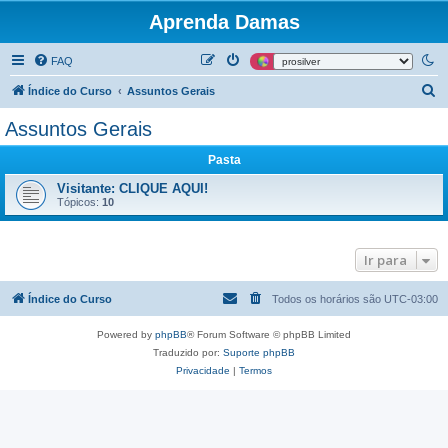
Aprenda Damas
FAQ
P
Índice do Curso
Assuntos Gerais
e
Assuntos Gerais
s
Pasta
q
u
Visitante: CLIQUE AQUI!
Tópicos:
10
i
s
Ir para
a
r
Índice do Curso
Todos os horários são
UTC-03:00
Powered by
phpBB
® Forum Software © phpBB Limited
Traduzido por:
Suporte phpBB
Privacidade
|
Termos