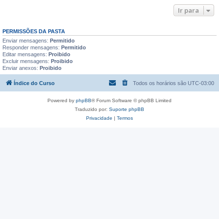
Ir para
PERMISSÕES DA PASTA
Enviar mensagens:
Permitido
Responder mensagens:
Permitido
Editar mensagens:
Proibido
Excluir mensagens:
Proibido
Enviar anexos:
Proibido
Índice do Curso
Todos os horários são
UTC-03:00
Powered by
phpBB
® Forum Software © phpBB Limited
Traduzido por:
Suporte phpBB
Privacidade
|
Termos