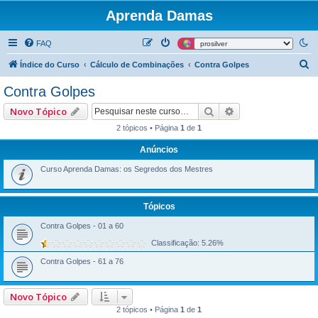
Aprenda Damas
FAQ
P
Índice do Curso
Cálculo de Combinações
Contra Golpes
e
Contra Golpes
s
Pesquisar
Pesquisa avançad
Novo Tópico
q
2 tópicos • Página
1
de
1
u
Anúncios
i
s
Curso Aprenda Damas: os Segredos dos Mestres
a
r
Tópicos
Contra Golpes - 01 a 60
Classificação: 5.26%
Contra Golpes - 61 a 76
Novo Tópico
2 tópicos • Página
1
de
1