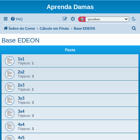
Aprenda Damas
FAQ
P
Índice do Curso
Cálculo em Finais
Base EDEON
e
Base EDEON
s
Pasta
q
u
1x1
Tópicos:
1
i
2x2
s
Tópicos:
3
a
2x3
r
Tópicos:
1
3x3
Tópicos:
3
3x4
Tópicos:
3
4x4
Tópicos:
3
4x5