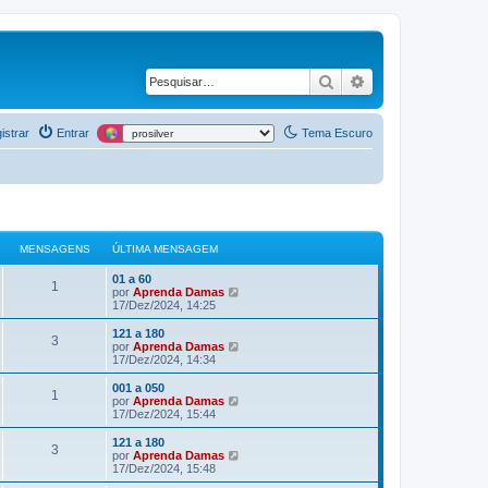
Pesquisar
Pesquisa avança
istrar
Entrar
Tema Escuro
MENSAGENS
ÚLTIMA MENSAGEM
01 a 60
1
V
por
Aprenda Damas
e
17/Dez/2024, 14:25
r
ú
121 a 180
3
l
V
por
Aprenda Damas
t
e
17/Dez/2024, 14:34
i
r
m
ú
001 a 050
1
a
l
V
por
Aprenda Damas
m
t
e
17/Dez/2024, 15:44
e
i
r
n
m
ú
121 a 180
s
3
a
l
V
por
Aprenda Damas
a
m
t
e
17/Dez/2024, 15:48
g
e
i
r
e