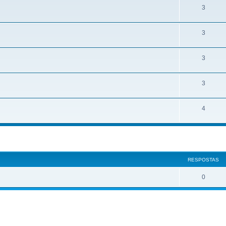
3
3
3
3
4
ar
quisa avançada
RESPOSTAS
0