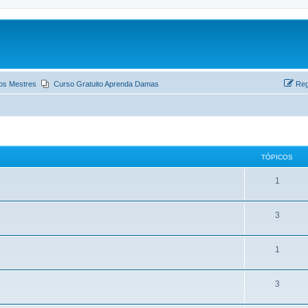
os Mestres
Curso Gratuito Aprenda Damas
Reg
TÓPICOS
1
3
1
3