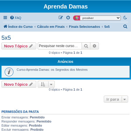
Aprenda Damas
FAQ
P
Índice do Curso
Cálculo em Finais
Finais Selecionados
5x5
e
5x5
s
Pesquisar
Pesquisa avançad
Novo Tópico
q
0 tópico • Página
1
de
1
u
Anúncios
i
s
Curso Aprenda Damas: os Segredos dos Mestres
a
r
Novo Tópico
0 tópico • Página
1
de
1
Ir para
PERMISSÕES DA PASTA
Enviar mensagens:
Permitido
Responder mensagens:
Permitido
Editar mensagens:
Proibido
Excluir mensagens:
Proibido