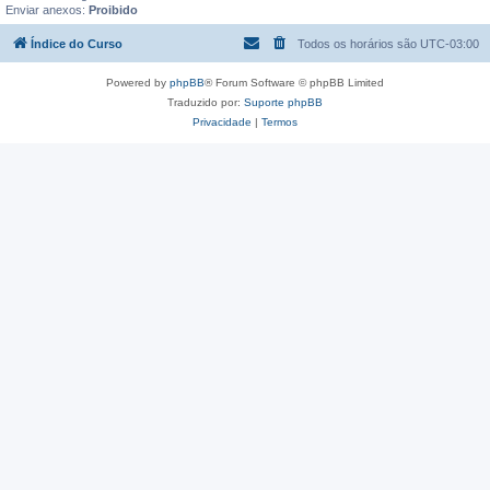
Enviar anexos:
Proibido
Índice do Curso
Todos os horários são
UTC-03:00
Powered by
phpBB
® Forum Software © phpBB Limited
Traduzido por:
Suporte phpBB
Privacidade
|
Termos