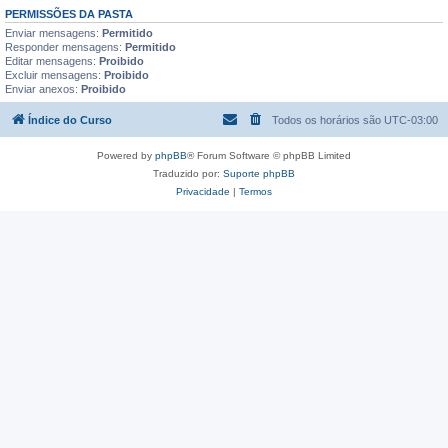
PERMISSÕES DA PASTA
Enviar mensagens:
Permitido
Responder mensagens:
Permitido
Editar mensagens:
Proibido
Excluir mensagens:
Proibido
Enviar anexos:
Proibido
Índice do Curso
Todos os horários são
UTC-03:00
Powered by
phpBB
® Forum Software © phpBB Limited
Traduzido por:
Suporte phpBB
Privacidade
|
Termos