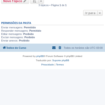
Novo Tópico
3 tópicos • Página
1
de
1
Ir para
PERMISSÕES DA PASTA
Enviar mensagens:
Permitido
Responder mensagens:
Permitido
Editar mensagens:
Proibido
Excluir mensagens:
Proibido
Enviar anexos:
Proibido
Índice do Curso
Todos os horários são
UTC-03:00
Powered by
phpBB
® Forum Software © phpBB Limited
Traduzido por:
Suporte phpBB
Privacidade
|
Termos