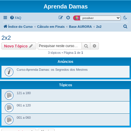
Aprenda Damas
FAQ
P
Índice do Curso
Cálculo em Finais
Base AURORA
2x2
e
2x2
s
Pesquisar
Pesquisa avançad
Novo Tópico
q
3 tópicos • Página
1
de
1
u
Anúncios
i
s
Curso Aprenda Damas: os Segredos dos Mestres
a
r
Tópicos
121 a 180
061 a 120
001 a 060