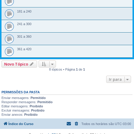
181 a 240
241 a 300
301 a 360
361 a 420
Novo Tópico
8 tópicos • Página
1
de
1
Ir para
PERMISSÕES DA PASTA
Enviar mensagens:
Permitido
Responder mensagens:
Permitido
Editar mensagens:
Proibido
Excluir mensagens:
Proibido
Enviar anexos:
Proibido
Índice do Curso
Todos os horários são
UTC-03:00