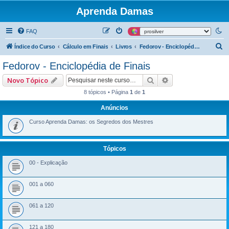
Aprenda Damas
FAQ
P
Índice do Curso
Cálculo em Finais
Livros
Fedorov - Enciclopédia de Finais
e
Fedorov - Enciclopédia de Finais
s
Pesquisar
Pesquisa avançad
Novo Tópico
q
8 tópicos • Página
1
de
1
u
Anúncios
i
s
Curso Aprenda Damas: os Segredos dos Mestres
a
r
Tópicos
00 - Explicação
001 a 060
061 a 120
121 a 180