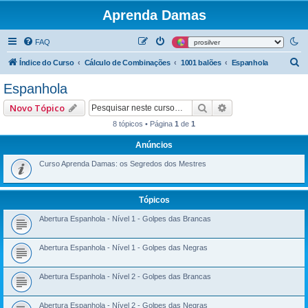
Aprenda Damas
FAQ
P
Índice do Curso
Cálculo de Combinações
1001 balões
Espanhola
e
Espanhola
s
Pesquisar
Pesquisa avançad
Novo Tópico
q
8 tópicos • Página
1
de
1
u
Anúncios
i
s
Curso Aprenda Damas: os Segredos dos Mestres
a
r
Tópicos
Abertura Espanhola - Nível 1 - Golpes das Brancas
Abertura Espanhola - Nível 1 - Golpes das Negras
Abertura Espanhola - Nível 2 - Golpes das Brancas
Abertura Espanhola - Nível 2 - Golpes das Negras