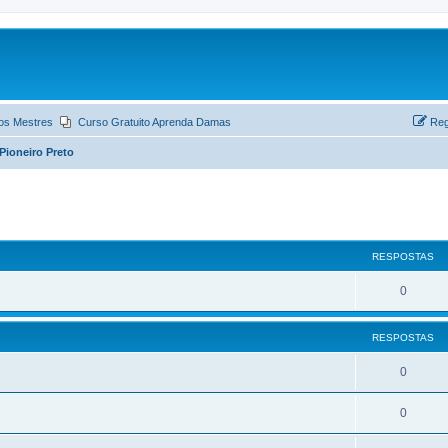
os Mestres
Curso Gratuito Aprenda Damas
Reg
Pioneiro Preto
ar
quisa avançada
RESPOSTAS
0
RESPOSTAS
0
0