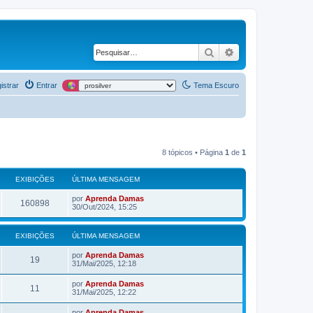
Pesquisar
Pesquisa avança
istrar
Entrar
Tema Escuro
8 tópicos • Página
1
de
1
EXIBIÇÕES
ÚLTIMA MENSAGEM
por
Aprenda Damas
160898
30/Out/2024, 15:25
EXIBIÇÕES
ÚLTIMA MENSAGEM
por
Aprenda Damas
19
31/Mai/2025, 12:18
por
Aprenda Damas
11
31/Mai/2025, 12:22
por
Aprenda Damas