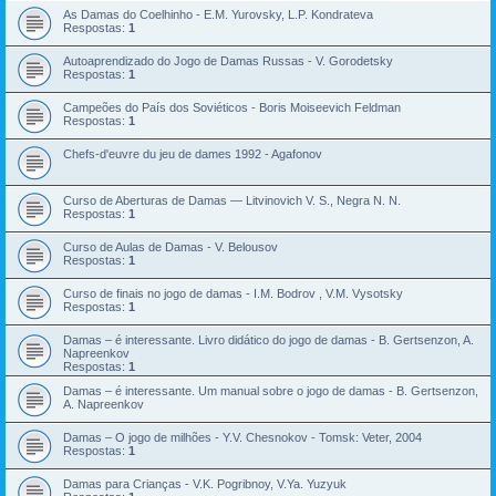
As Damas do Coelhinho - E.M. Yurovsky, L.P. Kondrateva
Respostas:
1
Autoaprendizado do Jogo de Damas Russas - V. Gorodetsky
Respostas:
1
Campeões do País dos Soviéticos - Boris Moiseevich Feldman
Respostas:
1
Chefs-d'euvre du jeu de dames 1992 - Agafonov
Curso de Aberturas de Damas — Litvinovich V. S., Negra N. N.
Respostas:
1
Curso de Aulas de Damas - V. Belousov
Respostas:
1
Curso de finais no jogo de damas - I.M. Bodrov , V.M. Vysotsky
Respostas:
1
Damas – é interessante. Livro didático do jogo de damas - B. Gertsenzon, A.
Napreenkov
Respostas:
1
Damas – é interessante. Um manual sobre o jogo de damas - B. Gertsenzon,
A. Napreenkov
Damas – O jogo de milhões - Y.V. Chesnokov - Tomsk: Veter, 2004
Respostas:
1
Damas para Crianças - V.K. Pogribnoy, V.Ya. Yuzyuk