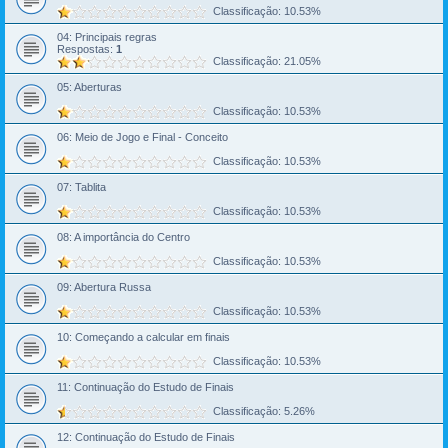
Classificação: 10.53%
04: Principais regras
Respostas:
1
Classificação: 21.05%
05: Aberturas
Classificação: 10.53%
06: Meio de Jogo e Final - Conceito
Classificação: 10.53%
07: Tablita
Classificação: 10.53%
08: A importância do Centro
Classificação: 10.53%
09: Abertura Russa
Classificação: 10.53%
10: Começando a calcular em finais
Classificação: 10.53%
11: Continuação do Estudo de Finais
Classificação: 5.26%
12: Continuação do Estudo de Finais