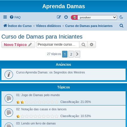
Aprenda Damas
FAQ
P
Índice do Curso
Vídeos didáticos
Curso de Damas para Iniciantes
e
Curso de Damas para Iniciantes
s
Pesquisar
Pesquisa avançad
Novo Tópico
q
u
1
2
Próximo
27 tópicos
i
Anúncios
s
Curso Aprenda Damas: os Segredos dos Mestres
a
r
Tópicos
01: Jogo de Damas pelo mundo
Classificação: 21.05%
02: Notação das casas e dos lances
Classificação: 10.53%
03: Lendo um livro de damas