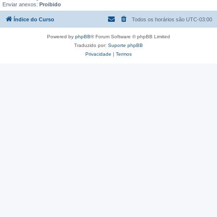
Enviar anexos:
Proibido
Índice do Curso
Todos os horários são
UTC-03:00
Powered by
phpBB
® Forum Software © phpBB Limited
Traduzido por:
Suporte phpBB
Privacidade
|
Termos