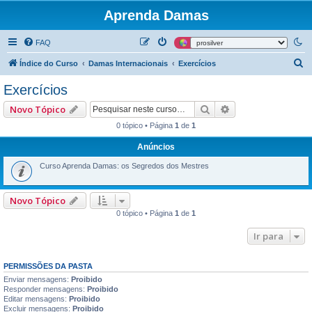
Aprenda Damas
FAQ
P
Índice do Curso
Damas Internacionais
Exercícios
e
Exercícios
s
Pesquisar
Pesquisa avançad
Novo Tópico
q
0 tópico • Página
1
de
1
u
Anúncios
i
s
Curso Aprenda Damas: os Segredos dos Mestres
a
r
Novo Tópico
0 tópico • Página
1
de
1
Ir para
PERMISSÕES DA PASTA
Enviar mensagens:
Proibido
Responder mensagens:
Proibido
Editar mensagens:
Proibido
Excluir mensagens:
Proibido