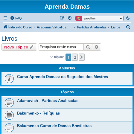
Aprenda Damas
FAQ
P
Índice do Curso
Academia Virtual de Damas - Mega Base Teórica
Partidas Analisadas
Livros
e
Livros
s
Pesquisar
Pesquisa avançad
Novo Tópico
q
u
1
2
Próximo
38 tópicos
i
Anúncios
s
Curso Aprenda Damas: os Segredos dos Mestres
a
r
Tópicos
Adamovich - Partidas Analisadas
Bakumenko - Relíquias
Bakumenko Curso de Damas Brasileiras