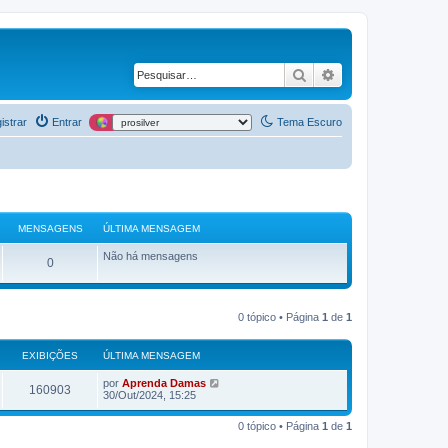
Pesquisar
Pesquisa avança
istrar
Entrar
Tema Escuro
MENSAGENS
ÚLTIMA MENSAGEM
Não há mensagens
0
0 tópico • Página
1
de
1
EXIBIÇÕES
ÚLTIMA MENSAGEM
por
Aprenda Damas
160903
30/Out/2024, 15:25
0 tópico • Página
1
de
1