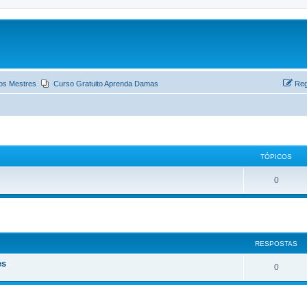
os Mestres
Curso Gratuito Aprenda Damas
Reg
TÓPICOS
0
ar
quisa avançada
RESPOSTAS
es
0