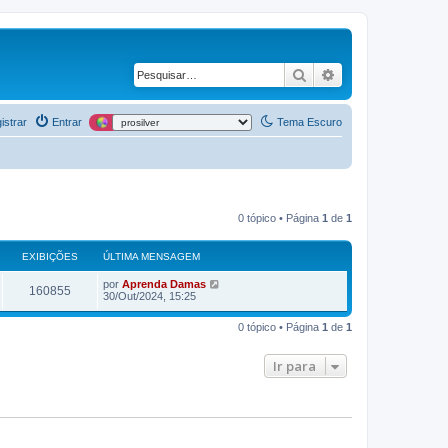
Pesquisar
Pesquisa avança
istrar
Entrar
Tema Escuro
0 tópico • Página
1
de
1
EXIBIÇÕES
ÚLTIMA MENSAGEM
por
Aprenda Damas
160855
30/Out/2024, 15:25
0 tópico • Página
1
de
1
Ir para