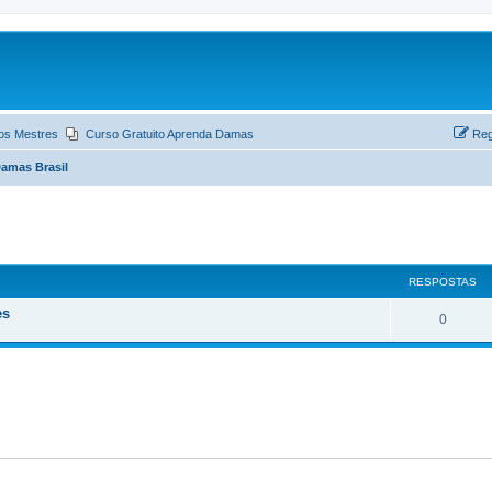
os Mestres
Curso Gratuito Aprenda Damas
Reg
amas Brasil
ar
quisa avançada
RESPOSTAS
es
0