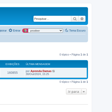
Pesquisar
Pesquisa avança
istrar
Entrar
Tema Escuro
0 tópico • Página
1
de
1
EXIBIÇÕES
ÚLTIMA MENSAGEM
por
Aprenda Damas
160855
30/Out/2024, 15:25
0 tópico • Página
1
de
1
Ir para