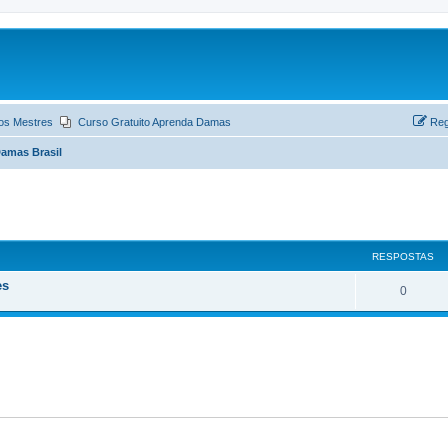
os Mestres
Curso Gratuito Aprenda Damas
Reg
amas Brasil
ar
quisa avançada
RESPOSTAS
es
0