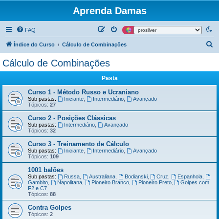
Aprenda Damas
FAQ
P
Índice do Curso
Cálculo de Combinações
e
Cálculo de Combinações
s
Pasta
q
u
Curso 1 - Método Russo e Ucraniano
Sub pastas:
Iniciante
,
Intermediário
,
Avançado
i
Tópicos:
27
s
Curso 2 - Posições Clássicas
Sub pastas:
Intermediário
,
Avançado
a
Tópicos:
32
r
Curso 3 - Treinamento de Cálculo
Sub pastas:
Iniciante
,
Intermediário
,
Avançado
Tópicos:
109
1001 balões
Sub pastas:
Russa
,
Australiana
,
Bodianski
,
Cruz
,
Espanhola
,
Gambito
,
Napolitana
,
Pioneiro Branco
,
Pioneiro Preto
,
Golpes com
F2 e C7
Tópicos:
88
Contra Golpes
Tópicos:
2