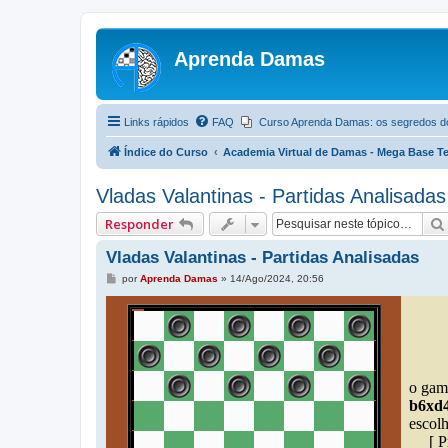
Aprenda Damas
Links rápidos
FAQ
Curso Aprenda Damas: os segredos d
Índice do Curso
Academia Virtual de Damas - Mega Base Te
Vladas Valantinas - Partidas Analisadas
Responder
Vladas Valantinas - Partidas Analisadas
M
por
Aprenda Damas
»
14/Ago/2024, 20:56
e
n
s
a
g
e
m