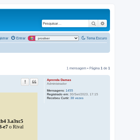
Pesquisar
Pesquisa avança
istrar
Entrar
Tema Escuro
1 mensagem • Página
1
de
1
Aprenda Damas
Administrador
Mensagens:
1455
Registrado em:
30/Set/2023, 17:15
Recebeu Curtir:
38 vezes