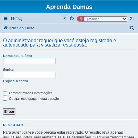
Aprenda Damas
FAQ
P
Índice do Curso
e
O administrador requer que você esteja registrado e
s
autenticado para visualizar esta pasta.
q
Nome de usuário:
u
i
Senha:
s
a
Esqueci a senha
r
Lembrar minhas informações
Ocultar meu status nesta sessão
REGISTRAR
Para autenticar-se você precisa estar registrado. O registro leva apenas
alguns segundos, mas aumenta as suas permissões. O administrador também