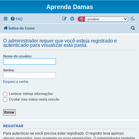
Aprenda Damas
FAQ
P
Índice do Curso
e
O administrador requer que você esteja registrado e
s
autenticado para visualizar esta pasta.
q
Nome de usuário:
u
i
Senha:
s
a
Esqueci a senha
r
Lembrar minhas informações
Ocultar meu status nesta sessão
REGISTRAR
Para autenticar-se você precisa estar registrado. O registro leva apenas
alguns segundos, mas aumenta as suas permissões. O administrador também