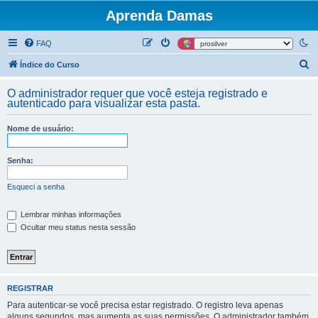
Aprenda Damas
FAQ
P
Índice do Curso
e
O administrador requer que você esteja registrado e
s
autenticado para visualizar esta pasta.
q
Nome de usuário:
u
i
Senha:
s
a
Esqueci a senha
r
Lembrar minhas informações
Ocultar meu status nesta sessão
REGISTRAR
Para autenticar-se você precisa estar registrado. O registro leva apenas
alguns segundos, mas aumenta as suas permissões. O administrador também