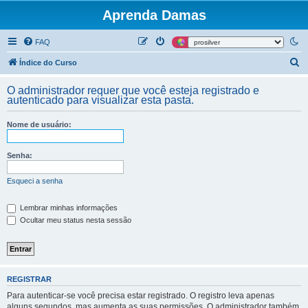
Aprenda Damas
FAQ
P
Índice do Curso
e
O administrador requer que você esteja registrado e
s
autenticado para visualizar esta pasta.
q
Nome de usuário:
u
i
Senha:
s
a
Esqueci a senha
r
Lembrar minhas informações
Ocultar meu status nesta sessão
REGISTRAR
Para autenticar-se você precisa estar registrado. O registro leva apenas
alguns segundos, mas aumenta as suas permissões. O administrador também