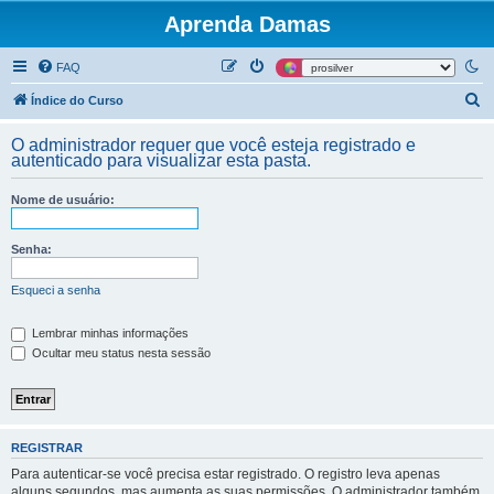
Aprenda Damas
FAQ
P
Índice do Curso
e
O administrador requer que você esteja registrado e
s
autenticado para visualizar esta pasta.
q
Nome de usuário:
u
i
Senha:
s
a
Esqueci a senha
r
Lembrar minhas informações
Ocultar meu status nesta sessão
REGISTRAR
Para autenticar-se você precisa estar registrado. O registro leva apenas
alguns segundos, mas aumenta as suas permissões. O administrador também