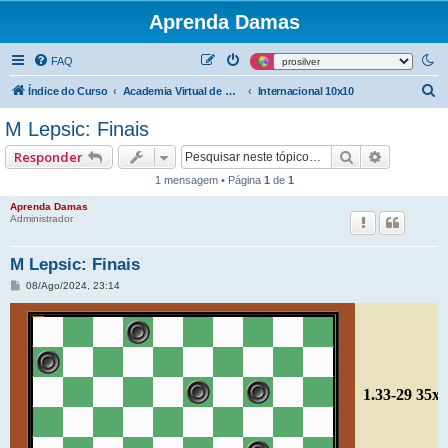
Aprenda Damas
FAQ
P
Índice do Curso
Academia Virtual de Damas - Mega Base Teórica
Internacional 10x10
e
M Lepsic: Finais
s
Pesquisar
Pesquisa
Responder
q
1 mensagem • Página
1
de
1
u
Aprenda Damas
i
Administrador
s
a
M Lepsic: Finais
r
M
08/Ago/2024, 23:14
e
n
s
a
g
e
m